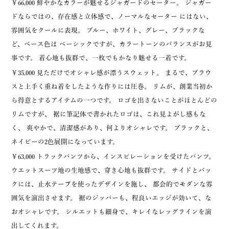
￥66,000 鮮やかなカラーが魅せるジャガードのセーター。 ジャガー
ドならではの、存在感と立体感で、ノーマルなセーター にはない、
雰囲気をクールに表現。 ブルー、ホワイト、グレー、ブラックな
ど、ベース色は ベーシックですが、カラートーンのバランスがお見
事です。 着心地も抜群で、一枚でもかなり魅せる一着です。
￥35,000 見ただけでオシャレ感が漂うスウェット。 まるで、ブラウ
スと上手く重ね着をしたような作りには圧巻。 リムが、創業当初か
ら得意とするアイテムの一つです。 ロゴを出さないことがほとんどの
リムですが、 裾に筆記体で書かれたロゴは、これ見よがし感もな
く、 爽やかで、清潔感があり、何よりオシャレです。 ブラックと、
ネイビーの2色展開になっています。
￥63,000 トラックパンツから、インスピレーションを受けたパンツ。
ウエットスーツ地の生地感で、穿き心地も抜群です。 サイドとバッ
クには、止水テープを使ったデザインを施し、 都会的でモダンな雰
囲気を演出させます。 裾のジッパーも、程良いエッジが効いて、な
おオシャレです。 シルエットも細身で、キレイなレッグラインを演
出してくれます。