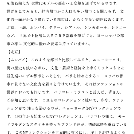
を兼ね備えた 次世代モデルの都市へと変貌を遂げているのです。
世界を見てみると、経済都市かつ人口も多い都市にも関わらず、 文
化的一面がかなり優れている都市は、かなり少ない傾向にあります。
北京、上海、ムンバイ、デリー、シアトル、シンガポール、シドニー
など、 世界で上位層に入るＧＲＰ都市を挙げても、ヨーロッパの都
市の様に 文化的に優れた要素は持っていません。
【北京】
【ムンバイ】 このような都市と比較してみると、ニューヨークは、
街の歴史も浅いながら、 文化・芸術と経済を上手くミックスさせた
最先端のモデル都市といえます。 パリを始めとするヨーロッパの都
市に負けない文化力を着々と付けています。 それはファッションの
世界においても同じです。 パリコレ・ミラコレと言えば、皆さん、
ご存知と思います。 これらのコレクションに続いて、昨今、ファッ
ション界で 注目を浴びるのが、ニューヨーク(NY)コレクションで
す。 1962年から始まったNYコレクションは、パリコレの様に、 モー
ドでモダンなスタイルを持ったブランド達が、切磋琢磨を重ねていま
す。 このNYコレクションを世界的に有名にし、注目を浴びるような