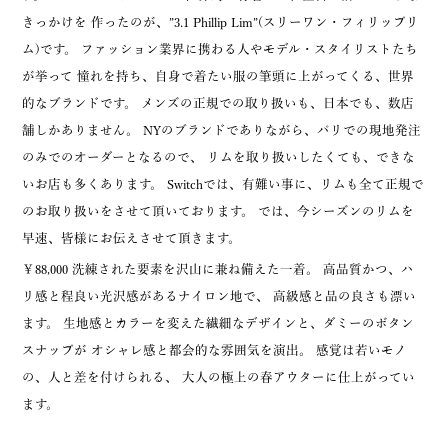
きっかけを 作ったのが、”3.1 Phillip Lim”(スリーワン・フィリップリ
ム)です。 ファッション業界に携わる人やモデル・スタイリストたち
が挙って 憧れを持ち、自身で着たい服の筆頭に上がってくる、世界
的なブランドです。 メンズの正規での取り扱いも、日本でも、数店
舗しかありません。 NYのブランドでありながら、パリでの現地発注
のみでのオーダーとなるので、 リムを取り扱いしたくても、できな
いお店も多くあります。 Switchでは、有難い事に、リムも全て正規で
のお取り扱いをさせて頂いております。 では、今シーズンのリムを
早速、皆様にお伝えさせて頂きます。
￥88,000 洗練された要素を沢山に兼ね備えた一着。 高品質かつ、ハ
リ感と程良い光沢感があるナイロン地で、 高級感と品の良さも漂い
ます。 生地感とカラーを変えた繊細なデザインと、ダミーのボタン
スナップが オシャレ感と都会的な雰囲気を演出。 感覚は若いモノ
の、人と差を付けられる、 大人の極上の春アウターに仕上がってい
ます。