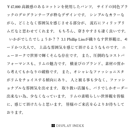
￥47,000 高級感のあるコットンを使用したパンツ。 サイドの同色ブラ
ックのグログランテープが粋なデザインです。 シンプルなカラーな
がら、どことなく雰囲気を感じさせる部分が、 流石にフィリップリ
ムだなと思わせてくれます。 もちろん、穿きやすさも凄く良いです。
いかがでしたでしょうか？？ 3.1 Phillip Limが織りなす世界観は、モ
ードかつ大人で、 上品な雰囲気を感じて頂けるようなものです。 ニ
ューヨークで世界で輝くそんな存在です。 また、圧倒的なコストパ
フォーマンスも、リムの魅力です。 横並びのブランド、素材の質か
ら考えてもかなりの破格です。 また、オシャレなファッショニスタ
がリムをチョイスする傾向にあり、 人と被る事も少なく、ファッシ
ョナブルな雰囲気を出せます。 取り扱い店舗も、パリでしかオーダー
出来ない為、少なくなっています。 リムの素晴らしい世界観を皆様
に、感じて頂けたらと思います。 皆様のご来店を心よりお待ちして
おります。
DISPLAY INDEX