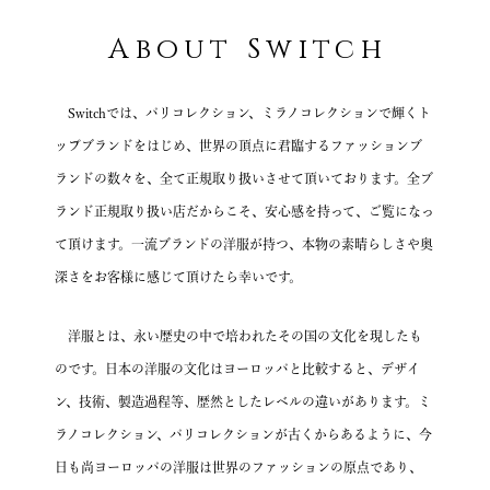
About Switch
Switchでは、パリコレクション、ミラノコレクションで輝くト
ップブランドをはじめ、
世界の頂点に君臨するファッションブ
ランドの数々を、全て正規取り扱いさせて頂いております。
全ブ
ランド正規取り扱い店だからこそ、安心感を持って、ご覧になっ
て頂けます。
一流ブランドの洋服が持つ、本物の素晴らしさや奥
深さを
お客様に感じて頂けたら幸いです。
洋服とは、永い歴史の中で培われたその国の文化を現したも
のです。
日本の洋服の文化はヨーロッパと比較すると、デザイ
ン、技術、製造過程等、歴然としたレベルの違いがあります。
ミ
ラノコレクション、パリコレクションが古くからあるように、
今
日も尚ヨーロッパの洋服は世界のファッションの原点であり、