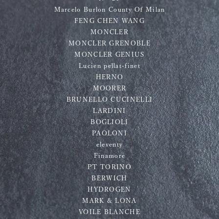
Marcelo Burlon County Of Milan
FENG CHEN WANG
MONCLER
MONCLER GRENOBLE
MONCLER GENIUS
Lucien pellat-finet
HERNO
MOORER
BRUNELLO CUCINELLI
LARDINI
BOGLIOLI
PAOLONI
eleventy
Finamore
PT TORINO
BERWICH
HYDROGEN
MARK & LONA
VOILE BLANCHE