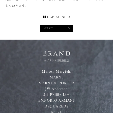
しております。
DISPLAY INDEX
NEXT
Brand
全ブランド正規取扱店
Maison Margiela
MARNI
MARNI × PORTER
JW Anderson
3.1 Phillip Lim
EMPORIO ARMANI
DSQUARED2
N°21