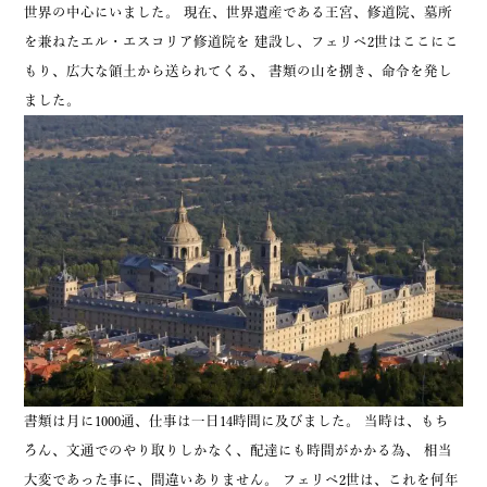
世界の中心にいました。 現在、世界遺産である王宮、修道院、墓所
を兼ねたエル・エスコリア修道院を 建設し、フェリペ2世はここにこ
もり、広大な領土から送られてくる、 書類の山を捌き、命令を発し
ました。
書類は月に1000通、仕事は一日14時間に及びました。 当時は、もち
ろん、文通でのやり取りしかなく、配達にも時間がかかる為、 相当
大変であった事に、間違いありません。 フェリペ2世は、これを何年