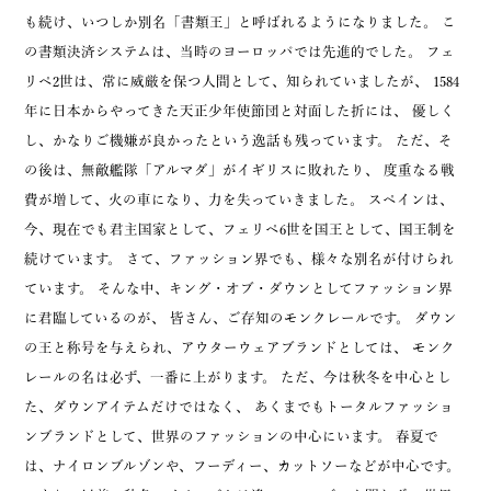
も続け、いつしか別名「書類王」と呼ばれるようになりました。 こ
の書類決済システムは、当時のヨーロッパでは先進的でした。 フェ
リペ2世は、常に威厳を保つ人間として、知られていましたが、 1584
年に日本からやってきた天正少年使節団と対面した折には、 優しく
し、かなりご機嫌が良かったという逸話も残っています。 ただ、そ
の後は、無敵艦隊「アルマダ」がイギリスに敗れたり、 度重なる戦
費が増して、火の車になり、力を失っていきました。 スペインは、
今、現在でも君主国家として、フェリペ6世を国王として、国王制を
続けています。 さて、ファッション界でも、様々な別名が付けられ
ています。 そんな中、キング・オブ・ダウンとしてファッション界
に君臨しているのが、 皆さん、ご存知のモンクレールです。 ダウン
の王と称号を与えられ、アウターウェアブランドとしては、 モンク
レールの名は必ず、一番に上がります。 ただ、今は秋冬を中心とし
た、ダウンアイテムだけではなく、 あくまでもトータルファッショ
ンブランドとして、世界のファッションの中心にいます。 春夏で
は、ナイロンブルゾンや、フーディー、カットソーなどが中心です。