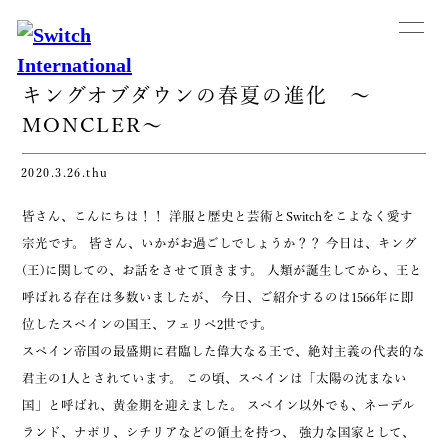
キングオブダウンの春夏の進化 ～
MONCLER～
2020.3.26.thu
皆さん、こんにちは！！ 洋服と歴史と芸術とSwitchをこよなく愛す
宗光です。 皆さん、いかがお過ごしでしょうか？？ 今日は、キング
(王)に関しての、お話をさせて頂きます。 人類が誕生してから、王と
呼ばれる存在は多数いましたが、 今日、ご紹介するのは1566年に即
位したスペインの国王、フェリペ2世です。
スペイン帝国の最盛期に君臨した偉大なる王で、絶対主義の代表的な
君主の1人とされています。 この頃、スペインは「太陽の沈まない
国」と呼ばれ、黄金期を迎えました。 スペイン以外でも、ネーデル
ランド、ナポリ、シチリアなどの領土を持つ、 強力な国家として、