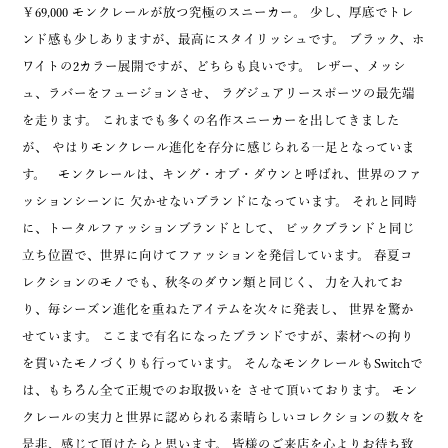
￥69,000 モンクレールが放つ究極のスニーカー。 少し、厚底でトレ
ンド感も少しありますが、最高にスタイリッシュです。 ブラック、ホ
ワイトの2カラー展開ですが、どちらも良いです。 レザー、メッシ
ュ、ラバーをフュージョンさせ、 ラグジュアリースポーツの最先端
を走ります。 これまでも多くの名作スニーカーを出してきました
が、 やはりモンクレール進化を存分に感じられる一足となっていま
す。 モンクレールは、キング・オブ・ダウンと呼ばれ、世界のファ
ッションシーンに 欠かせないブランドになっています。 それと同時
に、トータルファッションブランドとして、 ビックブランドと同じ
立ち位置で、世界に向けてファッションを発信しています。 春夏コ
レクションのモノでも、秋冬のダウン類と同じく、 力を入れてお
り、毎シーズン進化を重ねたアイテムを次々に発表し、 世界を驚か
せています。 ここまで有名になったブランドですが、素材への拘り
を貫いたモノづくりも行っています。 そんなモンクレールもSwitchで
は、もちろん全て正規でのお取扱いを させて頂いております。 モン
クレールの実力と世界に認められる素晴らしいコレクションの数々を
是非、感じて頂けたらと思います。 皆様のご来店を心よりお待ち致