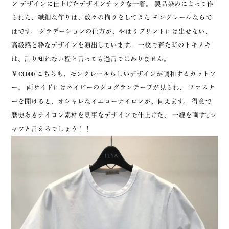
ン デザインに仕上げたデザインチックな一着。 製品染めによって作
られた、繊細な作りは、数々の拘りをしてきた モンクレールならで
はです。 グラデーションの仕方が、やはりプリントには出せない、
高級感と粋なデザインを演出しています。 一枚で着た時のトキメキ
は、計り知れない程と言っても過言ではありません。
￥43,000 こちらも、モンクレールらしいデザインが調和するカットソ
ー。 両サイドにはネイビーのグログランテープが見られ、 ファスナ
ーを開けると、オシャレなイエローナイロンが、伺えます。 得意で
歴史あるナイロン素材を見事なデザインで仕上げた、 一線を画すTシ
ャツと言えるでしょう！！