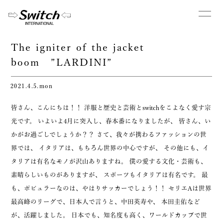
The igniter of the jacket
boom ”LARDINI”
2021.4.5.mon
皆さん、こんにちは！！ 洋服と歴史と芸術とswitchをこよなく愛す宗
光です。 いよいよ4月に突入し、春本番になりましたが、 皆さん、い
かがお過ごしでしょうか？？ さて、我々が携わるファッションの世
界では、 イタリアは、もちろん世界の中心ですが、 その他にも、イ
タリアは有名なモノが沢山ありますね。 僕の愛する文化・芸術も、
素晴らしいものがありますが、 スポーツもイタリアは有名です。 最
も、ポピュラーなのは、やはりサッカーでしょう！！ セリエAは世界
最高峰のリーグで、日本人で言うと、中田英寿や、 本田圭佑など
が、活躍しました。 日本でも、知名度も高く、ワールドカップで世