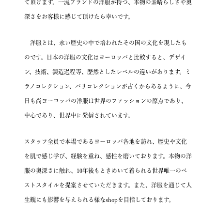
て頂けます。
一流ブランドの洋服が持つ、本物の素晴らしさや奥
深さを
お客様に感じて頂けたら幸いです。
洋服とは、永い歴史の中で培われたその国の文化を現したも
のです。
日本の洋服の文化はヨーロッパと比較すると、デザイ
ン、技術、製造過程等、歴然としたレベルの違いがあります。
ミ
ラノコレクション、パリコレクションが古くからあるように、
今
日も尚ヨーロッパの洋服は世界のファッションの原点であり、
中心であり、世界中に発信されています。
スタッフ全員で本場であるヨーロッパ各地を訪れ、
歴史や文化
を肌で感じ学び、経験を重ね、感性を磨いております。
本物の洋
服の奥深さに触れ、10年後もときめいて着られる
世界唯一のベ
ストスタイルを提案させていただきます。
また、洋服を通じて人
生観にも影響を与えられる様なshopを目指しております。