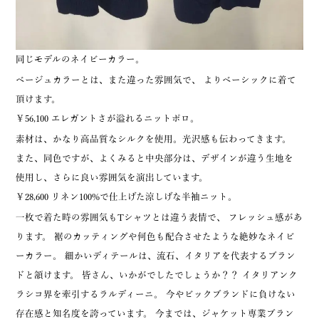
同じモデルのネイビーカラー。
ベージュカラーとは、また違った雰囲気で、 よりベーシックに着て
頂けます。
￥56,100 エレガントさが溢れるニットポロ。
素材は、かなり高品質なシルクを使用。光沢感も伝わってきます。
また、同色ですが、よくみると中央部分は、デザインが違う生地を
使用し、さらに良い雰囲気を演出しています。
￥28,600 リネン100%で仕上げた涼しげな半袖ニット。
一枚で着た時の雰囲気もTシャツとは違う表情で、 フレッシュ感があ
ります。 裾のカッティングや何色も配合させたような絶妙なネイビ
ーカラー。 細かいディテールは、流石、イタリアを代表するブラン
ドと頷けます。 皆さん、いかがでしたでしょうか？？ イタリアンク
ラシコ界を牽引するラルディーニ。 今やビックブランドに負けない
存在感と知名度を誇っています。 今までは、ジャケット専業ブラン