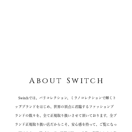
BERWICH
HYDROGEN
MARK & LONA
VOILE BLANCHE
CAMPER
ACQUA DI PARMA
Magnu
LABEL NOIR
GENTIL BANDIT
About Switch
Switchでは、パリコレクション、ミラノコレクションで輝くト
ップブランドをはじめ、
世界の頂点に君臨するファッションブ
ランドの数々を、全て正規取り扱いさせて頂いております。
全ブ
ランド正規取り扱い店だからこそ、安心感を持って、ご覧になっ