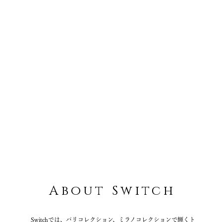
eleventy
Finamore
PT TORINO
BERWICH
HYDROGEN
MARK & LONA
VOILE BLANCHE
CAMPER
ACQUA DI PARMA
Magnu
LABEL NOIR
GENTIL BANDIT
About Switch
Switchでは、パリコレクション、ミラノコレクションで輝くト