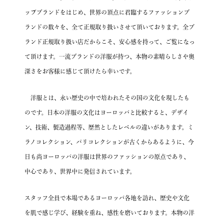
ップブランドをはじめ、
世界の頂点に君臨するファッションブ
ランドの数々を、全て正規取り扱いさせて頂いております。
全ブ
ランド正規取り扱い店だからこそ、安心感を持って、ご覧になっ
て頂けます。
一流ブランドの洋服が持つ、本物の素晴らしさや奥
深さを
お客様に感じて頂けたら幸いです。
洋服とは、永い歴史の中で培われたその国の文化を現したも
のです。
日本の洋服の文化はヨーロッパと比較すると、デザイ
ン、技術、製造過程等、歴然としたレベルの違いがあります。
ミ
ラノコレクション、パリコレクションが古くからあるように、
今
日も尚ヨーロッパの洋服は世界のファッションの原点であり、
中心であり、世界中に発信されています。
スタッフ全員で本場であるヨーロッパ各地を訪れ、
歴史や文化
を肌で感じ学び、経験を重ね、感性を磨いております。
本物の洋