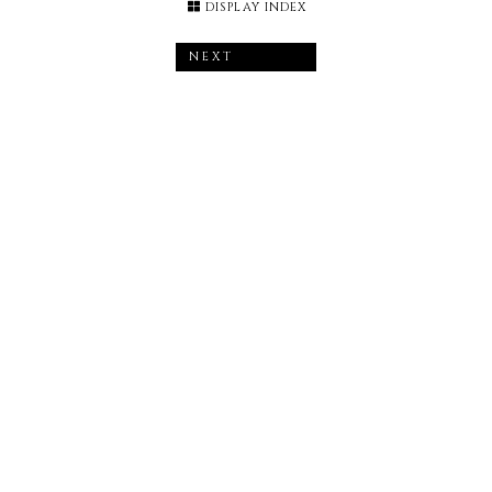
DISPLAY INDEX
NEXT
Brand
全ブランド正規取扱店
Maison Margiela
MARNI
MARNI × PORTER
JW Anderson
3.1 Phillip Lim
EMPORIO ARMANI
DSQUARED2
N°21
Marcelo Burlon County Of Milan
FENG CHEN WANG