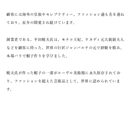
顧客には海外の皇族やセレブリティー、ファッション通も名を連ね
ており、長年の間愛され続けています。
創業者である、平田暁夫氏は、モナコ王妃、ケネディ元大統領夫人
などを顧客に持った、世界の巨匠ジャンバルテの元で経験を積み、
本場パリで帽子作りを学びました。
暁夫氏が作った帽子の一部がルーヴル美術館に永久保存されてお
り、ファッションを超えた芸術品として、世界に認められていま
す。