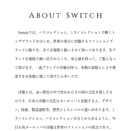
About Switch
Switchでは、パリコレクション、ミラノコレクションで輝くト
ップブランドをはじめ、
世界の頂点に君臨するファッションブ
ランドの数々を、全て正規取り扱いさせて頂いております。
全ブ
ランド正規取り扱い店だからこそ、安心感を持って、ご覧になっ
て頂けます。
一流ブランドの洋服が持つ、本物の素晴らしさや奥
深さを
お客様に感じて頂けたら幸いです。
洋服とは、永い歴史の中で培われたその国の文化を現したも
のです。
日本の洋服の文化はヨーロッパと比較すると、デザイ
ン、技術、製造過程等、歴然としたレベルの違いがあります。
ミ
ラノコレクション、パリコレクションが古くからあるように、
今
日も尚ヨーロッパの洋服は世界のファッションの原点であり、