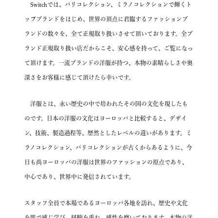
Switchでは、パリコレクション、ミラノコレクションで輝くト
ップブランドをはじめ、
世界の頂点に君臨するファッションブ
ランドの数々を、全て正規取り扱いさせて頂いております。
全ブ
ランド正規取り扱い店だからこそ、安心感を持って、ご覧になっ
て頂けます。
一流ブランドの洋服が持つ、本物の素晴らしさや奥
深さを
お客様に感じて頂けたら幸いです。
洋服とは、永い歴史の中で培われたその国の文化を現したも
のです。
日本の洋服の文化はヨーロッパと比較すると、デザイ
ン、技術、製造過程等、歴然としたレベルの違いがあります。
ミ
ラノコレクション、パリコレクションが古くからあるように、
今
日も尚ヨーロッパの洋服は世界のファッションの原点であり、
中心であり、世界中に発信されています。
スタッフ全員で本場であるヨーロッパ各地を訪れ、
歴史や文化
を肌で感じ学び、経験を重ね、感性を磨いております。
本物の洋