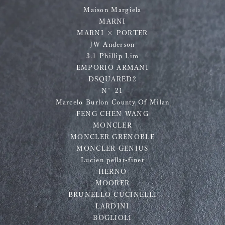
Maison Margiela
MARNI
MARNI × PORTER
JW Anderson
3.1 Phillip Lim
EMPORIO ARMANI
DSQUARED2
N°21
Marcelo Burlon County Of Milan
FENG CHEN WANG
MONCLER
MONCLER GRENOBLE
MONCLER GENIUS
Lucien pellat-finet
HERNO
MOORER
BRUNELLO CUCINELLI
LARDINI
BOGLIOLI