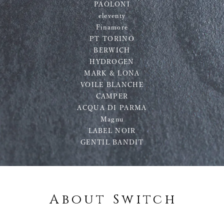
PAOLONI
eleventy
Finamore
PT TORINO
BERWICH
HYDROGEN
MARK & LONA
VOILE BLANCHE
CAMPER
ACQUA DI PARMA
Magnu
LABEL NOIR
GENTIL BANDIT
About Switch