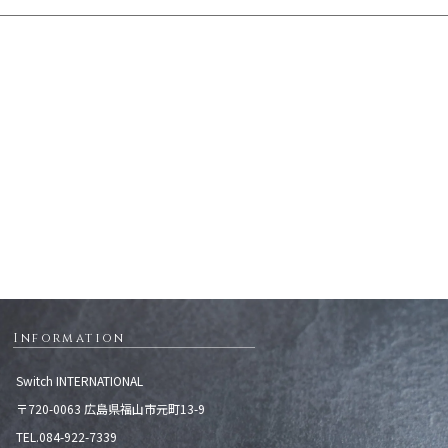
Information
Switch INTERNATIONAL
〒720-0063 広島県福山市元町13-9
TEL.084-922-7339