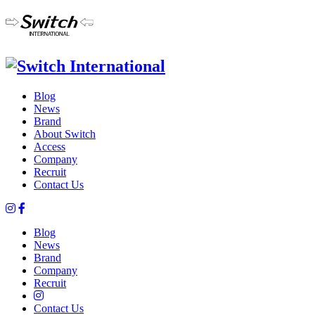
Blog
News
Brand
About Switch
Access
Company
Recruit
Contact Us
Blog
News
Brand
Company
Recruit
Contact Us