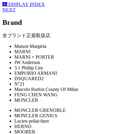
DISPLAY INDEX
NEXT
Brand
全ブランド正規取扱店
Maison Margiela
MARNI
MARNI × PORTER
JW Anderson
3.1 Phillip Lim
EMPORIO ARMANI
DSQUARED2
N°21
Marcelo Burlon County Of Milan
FENG CHEN WANG
MONCLER
MONCLER GRENOBLE
MONCLER GENIUS
Lucien pellat-finet
HERNO
MOORER