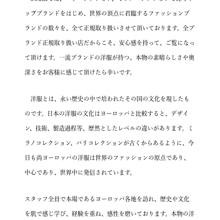
ップブランドをはじめ、
世界の頂点に君臨するファッションブ
ランドの数々を、全て正規取り扱いさせて頂いております。
全ブ
ランド正規取り扱い店だからこそ、安心感を持って、ご覧になっ
て頂けます。
一流ブランドの洋服が持つ、本物の素晴らしさや奥
深さを
お客様に感じて頂けたら幸いです。
洋服とは、永い歴史の中で培われたその国の文化を現したも
のです。
日本の洋服の文化はヨーロッパと比較すると、デザイ
ン、技術、製造過程等、歴然としたレベルの違いがあります。
ミ
ラノコレクション、パリコレクションが古くからあるように、
今
日も尚ヨーロッパの洋服は世界のファッションの原点であり、
中心であり、世界中に発信されています。
スタッフ全員で本場であるヨーロッパ各地を訪れ、
歴史や文化
を肌で感じ学び、経験を重ね、感性を磨いております。
本物の洋