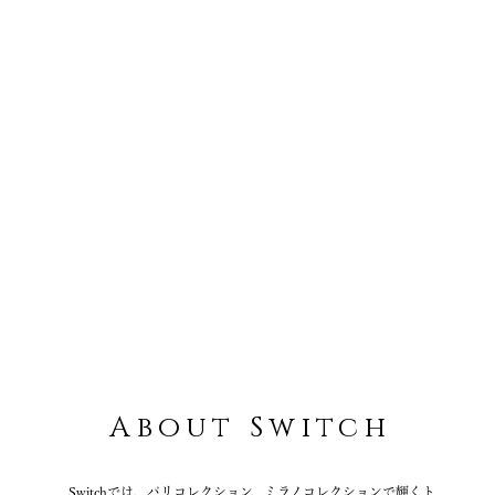
BOGLIOLI
PAOLONI
eleventy
Finamore
PT TORINO
BERWICH
HYDROGEN
MARK & LONA
VOILE BLANCHE
CAMPER
ACQUA DI PARMA
Magnu
LABEL NOIR
GENTIL BANDIT
About Switch
Switchでは、パリコレクション、ミラノコレクションで輝くト